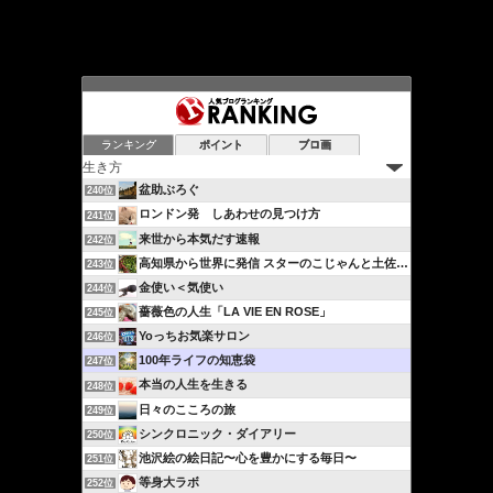
ランキング
ポイント
ブロ画
盆助ぶろぐ
240位
ロンドン発 しあわせの見つけ方
241位
来世から本気だす速報
242位
高知県から世界に発信 スターのこじゃんと土佐流ブログ…
243位
金使い＜気使い
244位
薔薇色の人生「LA VIE EN ROSE」
245位
Yoっちお気楽サロン
246位
100年ライフの知恵袋
247位
本当の人生を生きる
248位
日々のこころの旅
249位
シンクロニック・ダイアリー
250位
池沢絵の絵日記〜心を豊かにする毎日〜
251位
等身大ラボ
252位