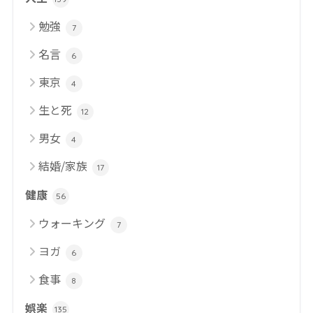
勉強
7
名言
6
東京
4
生と死
12
男女
4
結婚/家族
17
健康
56
ウォーキング
7
ヨガ
6
食事
8
娯楽
135