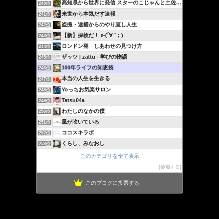
高知県から世界に発信 スターのこじゃんと土佐流ブログ…
240位
来世から本気だす速報
241位
盗撮・逮捕からのやり直し人生
242位
【新】探検だ！ ε-(´∀｀; )
243位
ロンドン発 しあわせの見つけ方
244位
ザッツ | zattu - 学びの物語
245位
100年ライフの知恵袋
246位
本当の人生を生きる
247位
Yoっちお気楽サロン
248位
Tatsu04a
249位
わたしのなかの僕
250位
風が吹いている
251位
ココスキラボ
252位
くらし、みなおし
253位
このカテゴリを全て表示
参加する
このブログに投票する