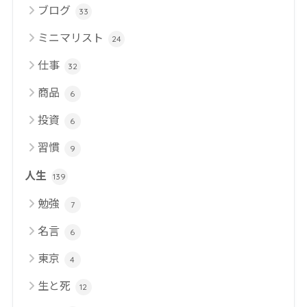
ブログ
33
ミニマリスト
24
仕事
32
商品
6
投資
6
習慣
9
人生
139
勉強
7
名言
6
東京
4
生と死
12