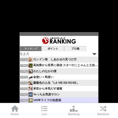
ランキング
ポイント
ブロ画
ロンドン発 しあわせの見つけ方
237位
高知県から世界に発信 スターのこじゃんと土佐流ブログ…
238位
わたしのなかの僕
239位
金使い＜気使い
240位
薔薇色の人生「LA VIE EN ROSE」
241位
来世から本気だす速報
242位
Yoっちお気楽サロン
243位
100年ライフの知恵袋
244位
日々のこころの旅
245位
シンクロニック・ダイアリー
246位
Home
List
Ranking
Random
本当の人生を生きる
247位