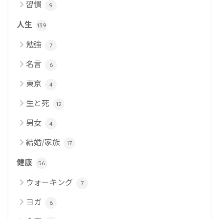
習慣
9
人生
139
勉強
7
名言
6
東京
4
生と死
12
男女
4
結婚/家族
17
健康
56
ウォーキング
7
ヨガ
6