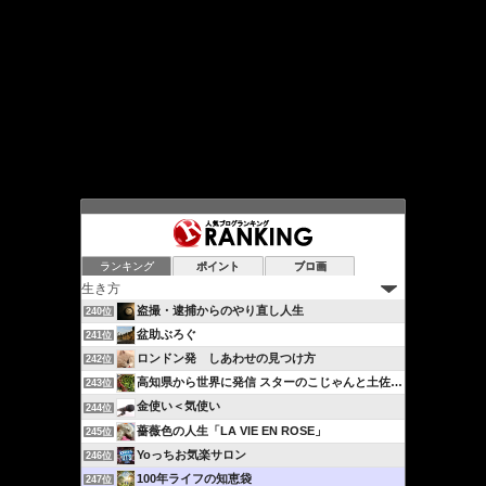
ランキング
ポイント
ブロ画
盗撮・逮捕からのやり直し人生
240位
盆助ぶろぐ
241位
ロンドン発 しあわせの見つけ方
242位
高知県から世界に発信 スターのこじゃんと土佐流ブログ…
243位
金使い＜気使い
244位
薔薇色の人生「LA VIE EN ROSE」
245位
Yoっちお気楽サロン
246位
100年ライフの知恵袋
247位