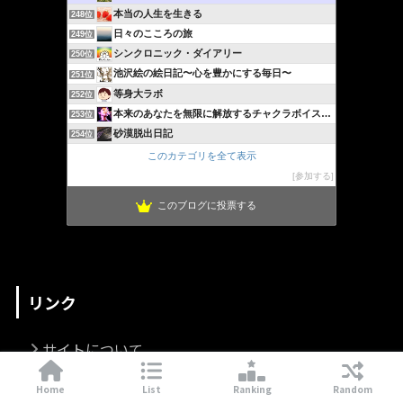
本当の人生を生きる
248位
日々のこころの旅
249位
シンクロニック・ダイアリー
250位
池沢絵の絵日記〜心を豊かにする毎日〜
251位
等身大ラボ
252位
本来のあなたを無限に解放するチャクラボイスチューニング＠群馬
253位
砂漠脱出日記
254位
このカテゴリを全て表示
参加する
このブログに投票する
リンク
サイトについて
プライバシーポリシー
Home
List
Ranking
Random