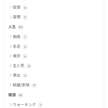
投資
6
習慣
9
人生
139
勉強
7
名言
6
東京
4
生と死
12
男女
4
結婚/家族
17
健康
56
ウォーキング
7