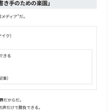
「書き手のための楽園」
型メディア”だ。
ケイク）
できる
記事）
界
だからだ。
分の声だけで勝負できる。