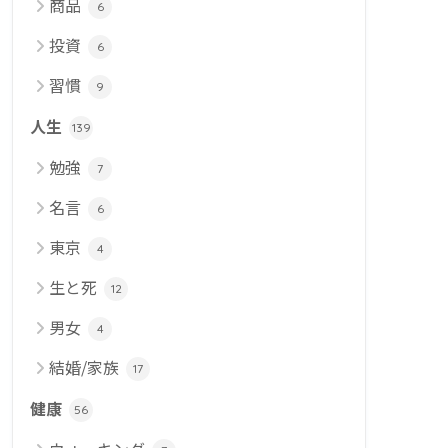
商品
6
投資
6
習慣
9
人生
139
勉強
7
名言
6
東京
4
生と死
12
男女
4
結婚/家族
17
健康
56