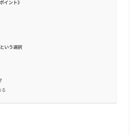
比較ポイント》
う”という選択
？
なる