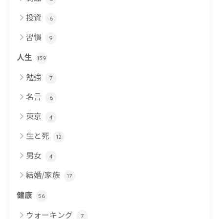
投資
6
習慣
9
人生
139
勉強
7
名言
6
東京
4
生と死
12
男女
4
結婚/家族
17
健康
56
ウォーキング
7