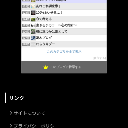
121位
あれこれ調査隊 |
122位
100%まいせるふ！
123位
心で考える
124位
生きるチカラ 〜心の指針〜
125位
役に立つかは別として
126位
葛木ブログ
127位
わらうりブー
128位
このカテゴリを全て表示
参加する
このブログに投票する
リンク
サイトについて
プライバシーポリシー