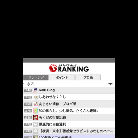
ランキング
ポイント
ブロ画
Kairi Blog
114位
しあわせなくらし
115位
あじさい通信・ブログ版
116位
私の暮らし、少し病気、たくさん趣味。
117位
らくだの行動記録
118位
徹底的に自信過剰
119位
【横浜・東京】聴感覚セラピストみわしのハートフルカウンセリ…
120位
100年ライフの知恵袋