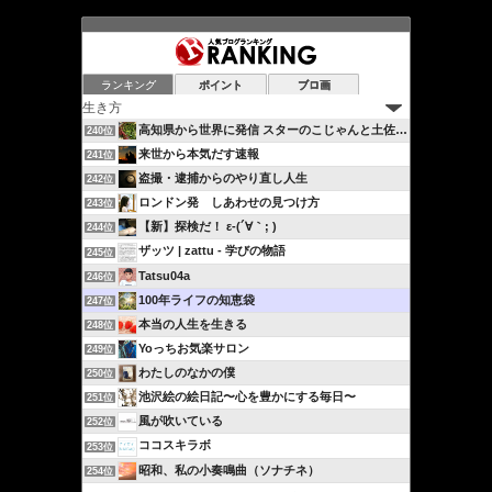
ランキング
ポイント
ブロ画
高知県から世界に発信 スターのこじゃんと土佐流ブログ…
240位
来世から本気だす速報
241位
盗撮・逮捕からのやり直し人生
242位
ロンドン発 しあわせの見つけ方
243位
【新】探検だ！ ε-(´∀｀; )
244位
ザッツ | zattu - 学びの物語
245位
Tatsu04a
246位
100年ライフの知恵袋
247位
本当の人生を生きる
248位
Yoっちお気楽サロン
249位
わたしのなかの僕
250位
池沢絵の絵日記〜心を豊かにする毎日〜
251位
風が吹いている
252位
ココスキラボ
253位
昭和、私の小奏鳴曲（ソナチネ）
254位