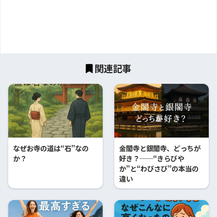
関連記事
なぜお寺の道は“石”なの
金閣寺と銀閣寺、どっちが
か？
好き？──“きらびや
か”と“わびさび”の本当の
違い