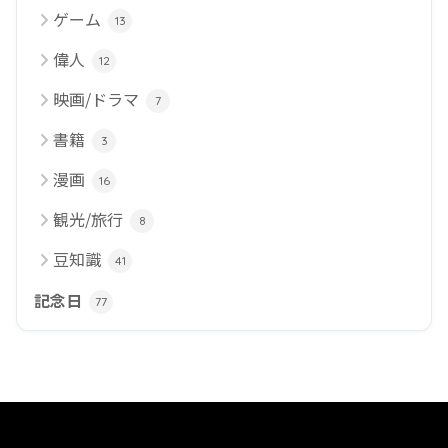
ゲーム
13
偉人
12
映画/ドラマ
7
書籍
3
漫画
16
観光/旅行
8
豆知識
41
記念日
77