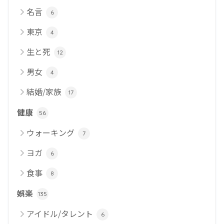
名言
6
東京
4
生と死
12
男女
4
結婚/家族
17
健康
56
ウォーキング
7
ヨガ
6
食事
8
娯楽
135
アイドル/タレント
6