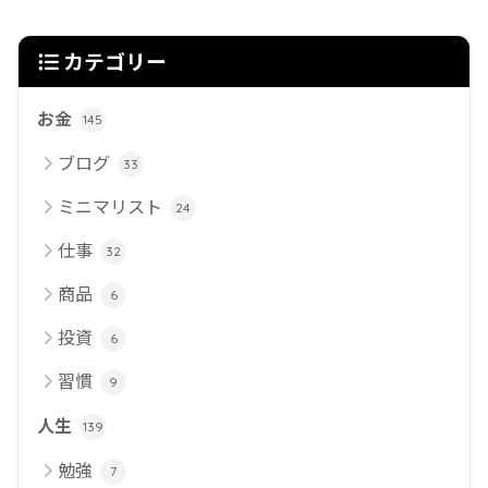
カテゴリー
お金
145
ブログ
33
ミニマリスト
24
仕事
32
商品
6
投資
6
習慣
9
人生
139
勉強
7