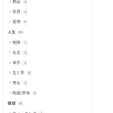
商品
6
投資
6
習慣
9
人生
139
勉強
7
名言
6
東京
4
生と死
12
男女
4
結婚/家族
17
健康
56