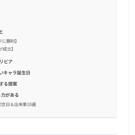
と
フに勝利】
が成立】
トリビア
いキャラ誕生日
にする提案
る力がある
記念日＆出来事10選