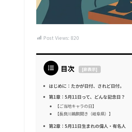
Post Views:
820
目次
[
非表示
]
はじめに：たかが日付、されど日付。
第1章：5月11日って、どんな記念日？
【ご当地キャラの日】
【長良川鵜飼開き（岐阜県）】
第2章：5月11日生まれの偉人・有名人