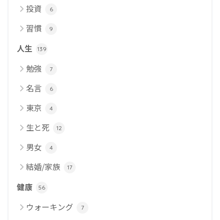
投資
6
習慣
9
人生
139
勉強
7
名言
6
東京
4
生と死
12
男女
4
結婚/家族
17
健康
56
ウォーキング
7