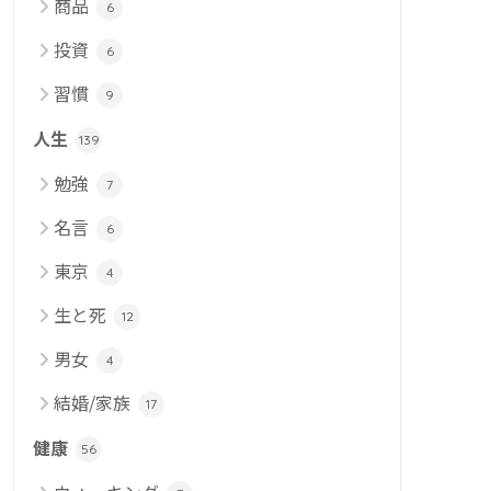
商品
6
投資
6
習慣
9
人生
139
勉強
7
名言
6
東京
4
生と死
12
男女
4
結婚/家族
17
健康
56