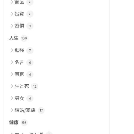
商品
6
投資
6
習慣
9
人生
139
勉強
7
名言
6
東京
4
生と死
12
男女
4
結婚/家族
17
健康
56