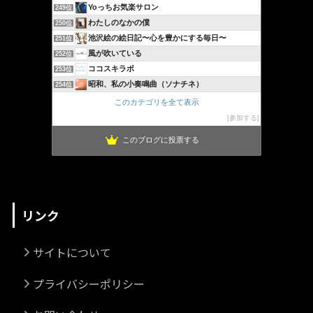
Yoっちお気楽サロン
249位
わたしのなかの僕
250位
池沢絵の絵日記〜心を豊かにする毎日〜
251位
風が吹いている
252位
ココスキラボ
253位
昭和、私の小奏鳴曲（ソナチネ）
254位
このカテゴリを全て表示
参加する
このブログに投票する
リンク
サイトについて
プライバシーポリシー