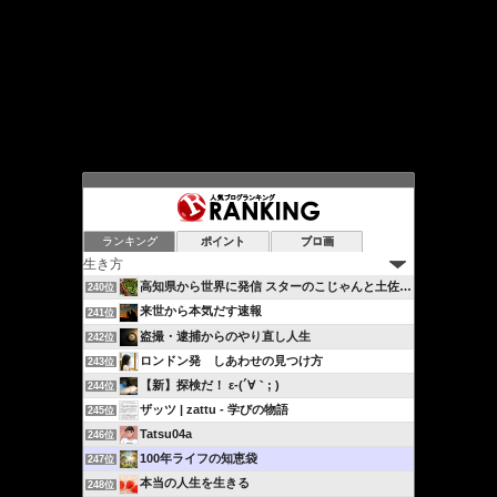
ランキング
ポイント
ブロ画
高知県から世界に発信 スターのこじゃんと土佐流ブログ…
240位
来世から本気だす速報
241位
盗撮・逮捕からのやり直し人生
242位
ロンドン発 しあわせの見つけ方
243位
【新】探検だ！ ε-(´∀｀; )
244位
ザッツ | zattu - 学びの物語
245位
Tatsu04a
246位
100年ライフの知恵袋
247位
本当の人生を生きる
248位