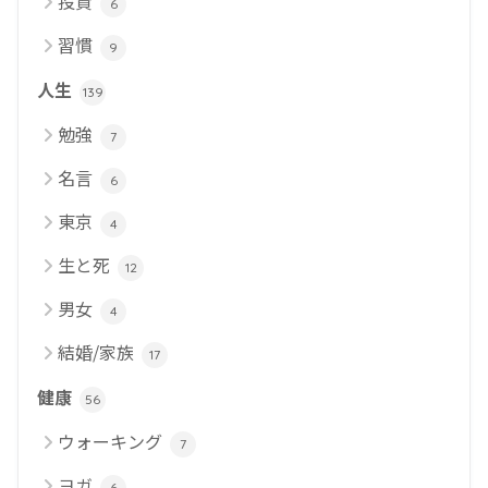
投資
6
習慣
9
人生
139
勉強
7
名言
6
東京
4
生と死
12
男女
4
結婚/家族
17
健康
56
ウォーキング
7
ヨガ
6