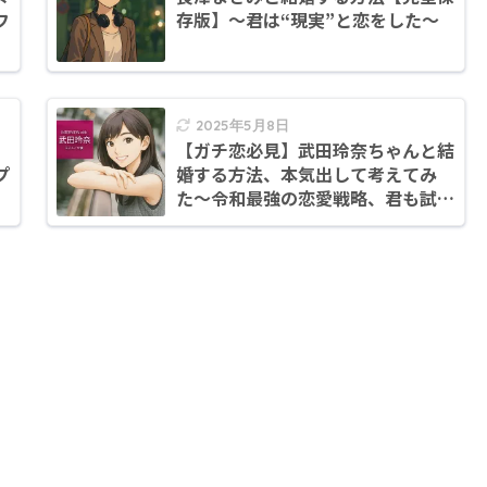
フ
存版】〜君は“現実”と恋をした〜
2025年5月8日
【ガチ恋必見】武田玲奈ちゃんと結
プ
婚する方法、本気出して考えてみ
た〜令和最強の恋愛戦略、君も試し
てみない？〜