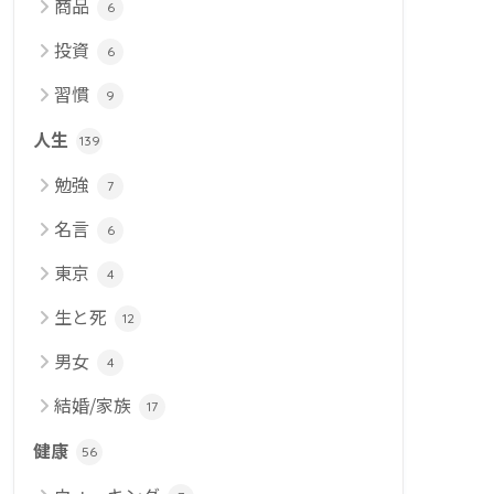
商品
6
投資
6
習慣
9
人生
139
勉強
7
名言
6
東京
4
生と死
12
男女
4
結婚/家族
17
健康
56