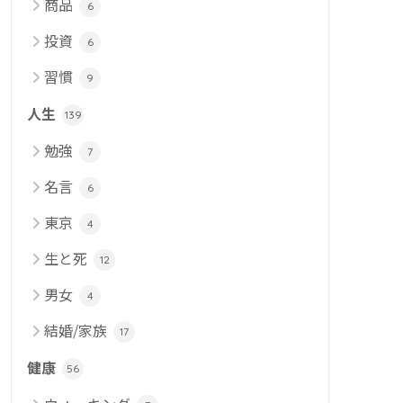
商品
6
投資
6
習慣
9
人生
139
勉強
7
名言
6
東京
4
生と死
12
男女
4
結婚/家族
17
健康
56