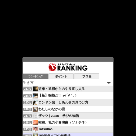
ランキング
ポイント
ブロ画
盗撮・逮捕からのやり直し人生
243位
【新】探検だ！ ε-(´∀｀; )
244位
ロンドン発 しあわせの見つけ方
245位
わたしのなかの僕
246位
ザッツ | zattu - 学びの物語
247位
昭和、私の小奏鳴曲（ソナチネ）
248位
Tatsu04a
249位
100年ライフの知恵袋