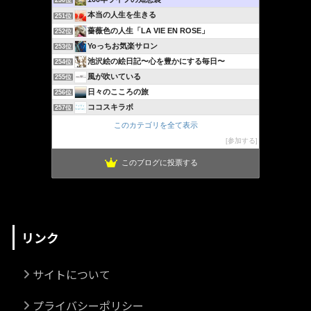
250位
本当の人生を生きる
251位
薔薇色の人生「LA VIE EN ROSE」
252位
Yoっちお気楽サロン
253位
池沢絵の絵日記〜心を豊かにする毎日〜
254位
風が吹いている
255位
日々のこころの旅
256位
ココスキラボ
257位
このカテゴリを全て表示
参加する
このブログに投票する
リンク
サイトについて
プライバシーポリシー