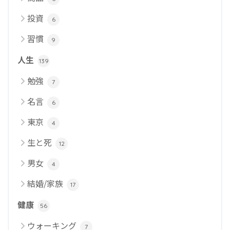
投資
6
習慣
9
人生
139
勉強
7
名言
6
東京
4
生と死
12
男女
4
結婚/家族
17
健康
56
ウォーキング
7